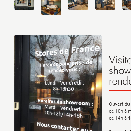
Visit
show
rend
Ouvert du 
de 10h à m
de 14h à 