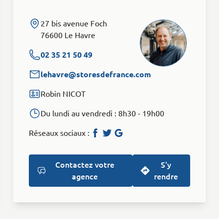
27 bis avenue Foch
76600 Le Havre
02 35 21 50 49
lehavre@storesdefrance.com
Robin NICOT
Du lundi au vendredi : 8h30 - 19h00
Réseaux sociaux :
Page Facebook
Compte Twitter
Avis Google
Contactez votre
S'y
agence
rendre