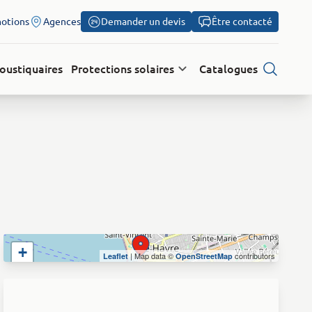
otions
Agences
Demander un devis
Être contacté
oustiquaires
Protections solaires
Catalogues
Recherch
+
| Map data ©
contributors
Leaflet
OpenStreetMap
−