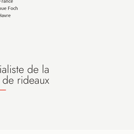
France
nue Foch
Havre
aliste de la
 de rideaux