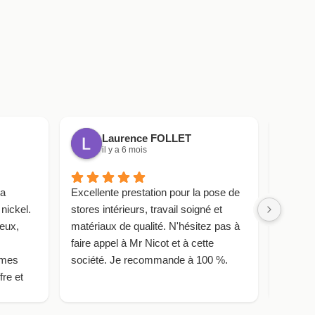
Laurence FOLLET
il y a 6 mois
i
la
Excellente prestation pour la pose de
Très bo
 nickel.
stores intérieurs, travail soigné et
les sto
ieux,
matériaux de qualité. N'hésitez pas à
confian
faire appel à Mr Nicot et à cette
fait app
mmes
société. Je recommande à 100 %.
de mes
fre et