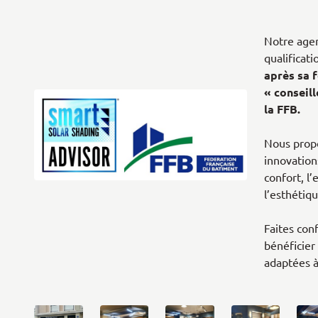
Notre agenc
qualificat
après sa 
« conseill
la FFB
.
Nous propo
innovation
confort, l’
l’esthétiq
Faites con
bénéficier
adaptées à