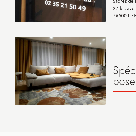
Stores de 
27 bis ave
76600 Le 
Spéci
pose