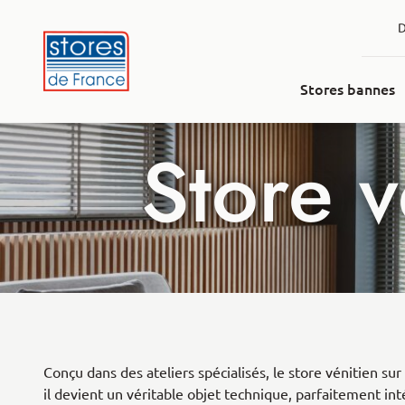
Aller au contenu
D
Stores bannes
Store v
Conçu dans des ateliers spécialisés, le store vénitien s
il devient un véritable objet technique, parfaitement int