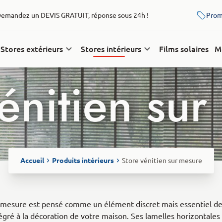
emandez un DEVIS GRATUIT, réponse sous 24h !
Prom
Stores extérieurs
Stores intérieurs
Films solaires
M
énitien su
Accueil
Produits intérieurs
Store vénitien sur mesure
ur mesure est pensé comme un élément discret mais essentiel de 
égré à la décoration de votre maison. Ses lamelles horizontales 