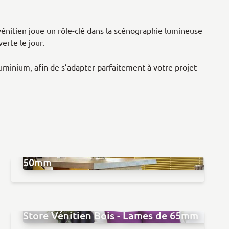
 vénitien joue un rôle-clé dans la scénographie lumineuse
erte le jour.
luminium, afin de s’adapter parfaitement à votre projet
Store Vénitien Aluminium - Lames de
50mm
Store Vénitien Bois - Lames de 65mm