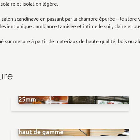
solaire et isolation légère.
 au salon scandinave en passant par la chambre épurée – le store
evient unique : ambiance tamisée et intime le soir, claire et ouv
é sur mesure à partir de matériaux de haute qualité, bois ou a
ure
Store Vénitien Aluminium - Lames de
25mm
Store Vénitien Bois - Lames de 50mm
haut de gamme