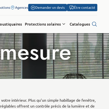
otions
Agences
Demander un devis
Être contacté
oustiquaires
Protections solaires
Catalogues
Recherch
r mesure
votre intérieur. Plus qu’un simple habillage de fenêtre,
réglables offrent un contrôle précis de la lumière et de