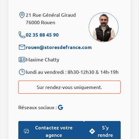
21 Rue Général Giraud
76000 Rouen
02 35 88 45 90
rouen@storesdefrance.com
Maxime Chatty
lundi au vendredi : 8h30-12h30 & 14h-19h
Sur rendez-vous uniquement.
Réseaux sociaux :
Avis Google
Contactez votre
S'y
agence
rendre