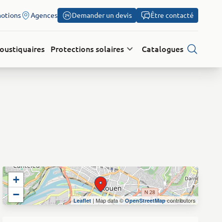
otions
Agences
Demander un devis
Être contacté
oustiquaires
Protections solaires
Catalogues
Recherch
+
−
| Map data ©
contributors
Leaflet
OpenStreetMap