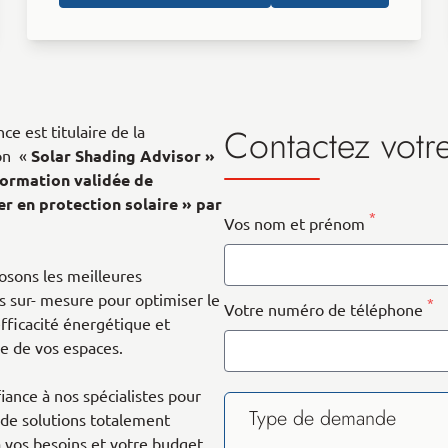
Contactez votr
e est titulaire de la
ion «
Solar Shading Advisor »
formation validée de
er en protection solaire » par
*
Vos nom et prénom
sons les meilleures
s sur- mesure pour optimiser le
*
Votre numéro de téléphone
efficacité énergétique et
ue de vos espaces.
fiance à nos spécialistes pour
Type de demande
 de solutions totalement
 vos besoins et votre budget.