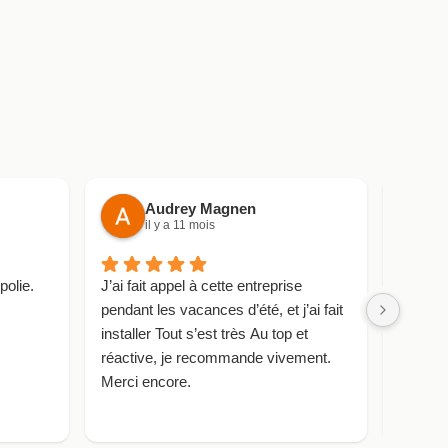
Audrey Magnen
il y a 11 mois
i
polie.
J’ai fait appel à cette entreprise
Très sa
pendant les vacances d’été, et j’ai fait
France 
installer Tout s’est très Au top et
rapidem
réactive, je recommande vivement.
impecca
Merci encore.
bannes
délais 
sérieu