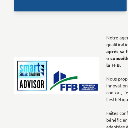
Notre agenc
qualificat
après sa 
« conseill
la FFB
.
Nous propo
innovation
confort, l’
l’esthétiq
Faites con
bénéficier
adaptées à