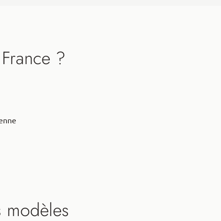
 France ?
éenne
s modèles