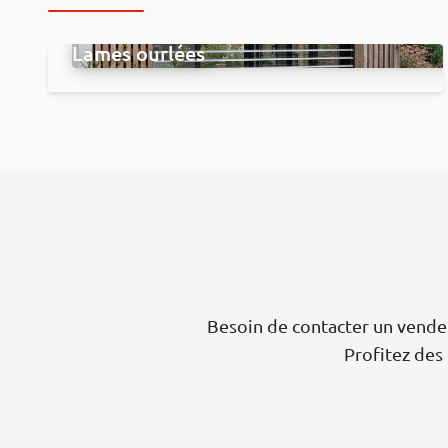
Brise soleil orientable aluminium -
Lames ourlées
Besoin de contacter un vendeu
Profitez des 
|
Leaflet
+