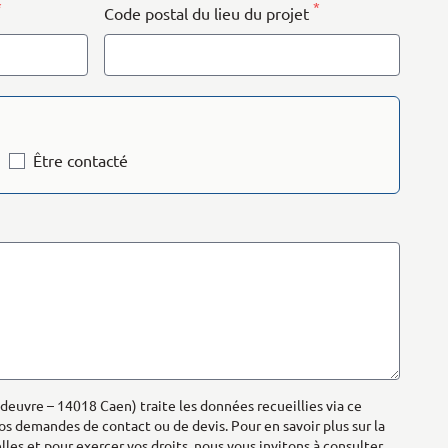
*
*
Code postal du lieu du projet
Être contacté
deuvre – 14018 Caen) traite les données recueillies via ce
vos demandes de contact ou de devis. Pour en savoir plus sur la
es et pour exercer vos droits, nous vous invitons à consulter