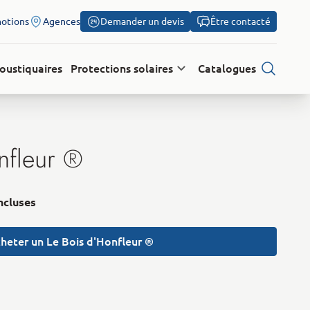
otions
Agences
Demander un devis
Être contacté
oustiquaires
Protections solaires
Catalogues
Recherch
nfleur ®
incluses
heter un Le Bois d'Honfleur ®