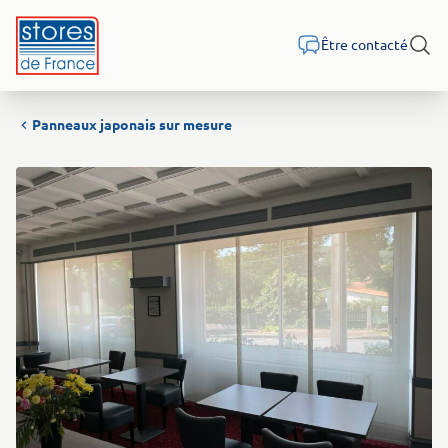
Aller au contenu
Être contacté
Rech
Panneaux japonais sur mesure