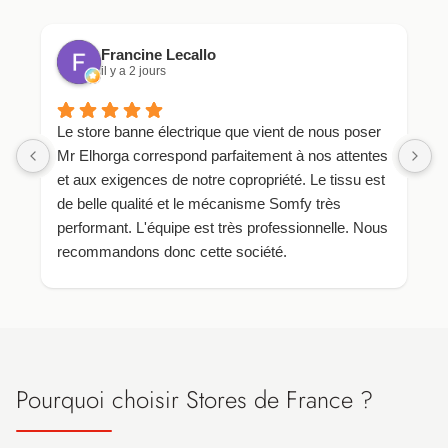
Francine Lecallo
il y a 2 jours
Le store banne électrique que vient de nous poser
p
Mr Elhorga correspond parfaitement à nos attentes
i
et aux exigences de notre copropriété. Le tissu est
p
de belle qualité et le mécanisme Somfy très
j
performant. L'équipe est très professionnelle. Nous
recommandons donc cette société.
Pourquoi choisir Stores de France ?