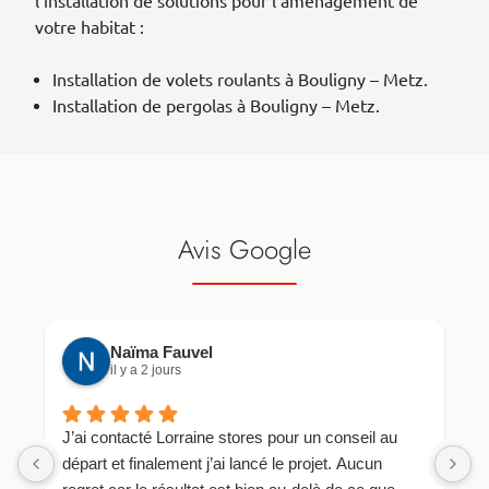
l’installation de solutions pour l’aménagement de
votre habitat :
Installation de volets roulants à Bouligny – Metz.
Installation de pergolas à Bouligny – Metz.
Avis Google
Naïma Fauvel
il y a 2 jours
J’ai contacté Lorraine stores pour un conseil au
F
départ et finalement j’ai lancé le projet. Aucun
s