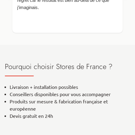
regret car le résultat est bien au-delà de ce que
u
j’imaginais.
t
g
Pourquoi choisir Stores de France ?
Livraison + installation possibles
Conseillers disponibles pour vous accompagner
Produits sur mesure & fabrication française et
européenne
Devis gratuit en 24h