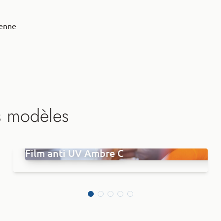
éenne
s modèles
Film anti UV Ambre C