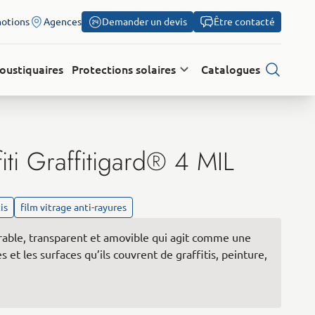
otions
Agences
Demander un devis
Être contacté
oustiquaires
Protections solaires
Catalogues
Recherch
fiti Graffitigard® 4 MIL
is
film vitrage anti-rayures
urable, transparent et amovible qui agit comme une
s et les surfaces qu’ils couvrent de graffitis, peinture,