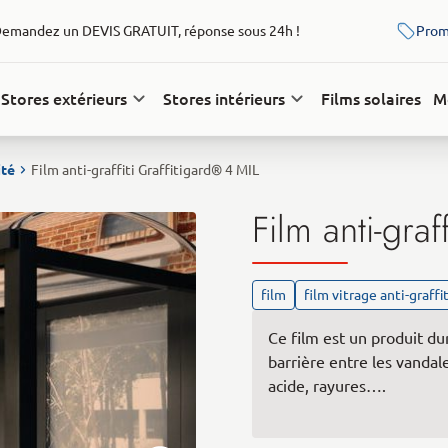
emandez un DEVIS GRATUIT, réponse sous 24h !
Prom
Stores extérieurs
Stores intérieurs
Films solaires
M
ité
Film anti-graffiti Graffitigard® 4 MIL
Film anti-graf
film
film vitrage anti-graffit
Ce film est un produit d
barrière entre les vandale
acide, rayures….