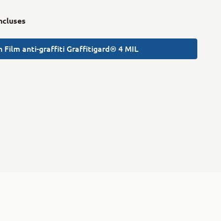
incluses
 Film anti-graffiti Graffitigard® 4 MIL