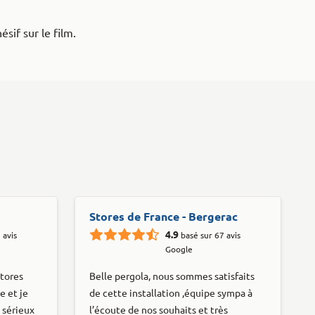
sif sur le film.
Stores de France - Bergerac
4.9
 avis
basé sur 67 avis
Google
stores
Belle pergola, nous sommes satisfaits
e et je
de cette installation ,équipe sympa à
 sérieux
l’écoute de nos souhaits et très