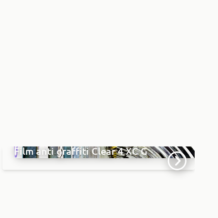
Film anti graffiti Clear 4 XC G