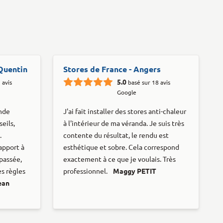
-Quentin
Stores de France - Angers
5.0
 avis
basé sur 18 avis
Google
ande
J'ai fait installer des stores anti-chaleur
eils,
à l'intérieur de ma véranda. Je suis très
.
contente du résultat, le rendu est
apport à
esthétique et sobre. Cela correspond
passée,
exactement à ce que je voulais. Très
es règles
professionnel.
Maggy PETIT
ean