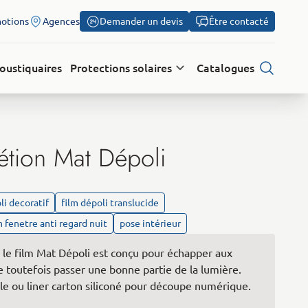
otions
Agences
Demander un devis
Être contacté
oustiquaires
Protections solaires
Catalogues
Recherch
étion Mat Dépoli
li decoratif
film dépoli translucide
m fenetre anti regard nuit
pose intérieur
 le ﬁlm Mat Dépoli est conçu pour échapper aux
sse toutefois passer une bonne partie de la lumière.
ble ou liner carton siliconé pour découpe numérique.