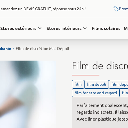
emandez un DEVIS GRATUIT, réponse sous 24h !
Prom
Stores extérieurs
Stores intérieurs
Films solaires
M
phanie
Film de discrétion Mat Dépoli
Film de discr
film
film depoli
film depo
film fenetre anti regard
fil
Parfaitement opalescent,
regards indiscrets. Il lai
Avec liner plastique jeta