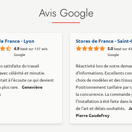
Avis Google
de France - Lyon
Stores de France - Saint
4.9
5.0
basé sur 137 avis
basé sur 43
Google
Google
ès satisfaite du travail
Réactivité lors de notre dem
avec célérité et minutie.
d'informations. Excellents cons
tait à l'écoute ce qui devient
choix de modèles et des tissus
 plus rare.
Geneviève
Positionnement tarifaire par r
x
la concurrence. La commande 
l'installation à été faite dans l
de l'art et délais souhaités.
J
Pierre Gaudefroy