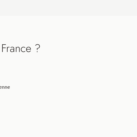
 France ?
éenne