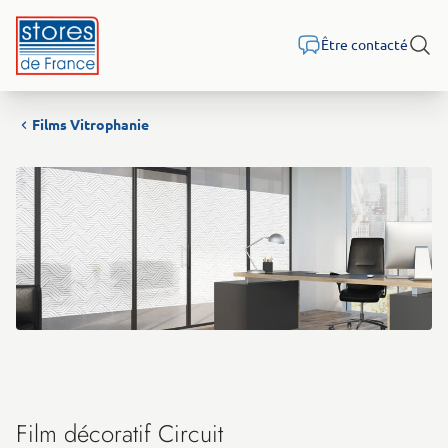
Aller au contenu
Être contacté
Rech
Films Vitrophanie
Film décoratif Circuit