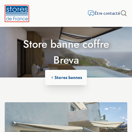
Aller au contenu
Être contacté
Rech
Store banne coffre
Breva
Stores bannes